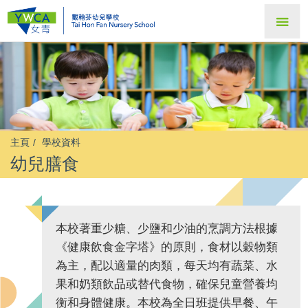
主頁
學校資料
幼兒膳食
本校著重少糖、少鹽和少油的烹調方法根據
《健康飲食金字塔》的原則，食材以穀物類
為主，配以適量的肉類，每天均有蔬菜、水
果和奶類飲品或替代食物，確保兒童營養均
衡和身體健康。本校為全日班提供早餐、午